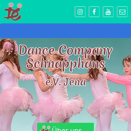
Menü
Dance Company
Schnapphans
e.V. Jena
Über uns...