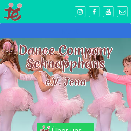
Menü
Dance Company
Schnapphans
e.V. Jena
Über uns...