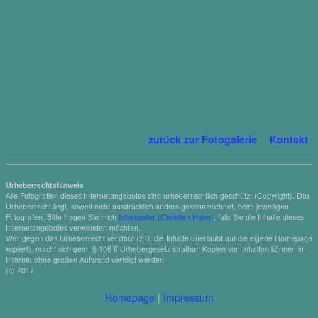
zurück zur Fotogalerie
Kontakt
Urheberrechtshinweis
Alle Fotografien dieses Internetangebotes sind urheberrechtlich geschützt (Copyright). Das
Urheberrecht liegt, soweit nicht ausdrücklich anders gekennzeichnet, beim jeweiligen
Fotografen. Bitte fragen Sie mich
fotorooster (Christian Hahn)
, falls Sie die Inhalte dieses
Internetangebotes verwenden möchten.
Wer gegen das Urheberrecht verstößt (z.B. die Inhalte unerlaubt auf die eigene Homepage
kopiert), macht sich gem. § 106 ff Urhebergesetz strafbar. Kopien von Inhalten können im
Internet ohne großen Aufwand verfolgt werden.
(c) 2017
Homepage
|
Impressum