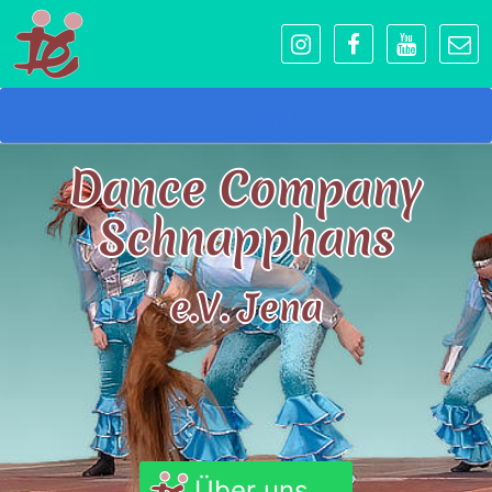
Menü
Dance Company
Schnapphans
e.V. Jena
Über uns...