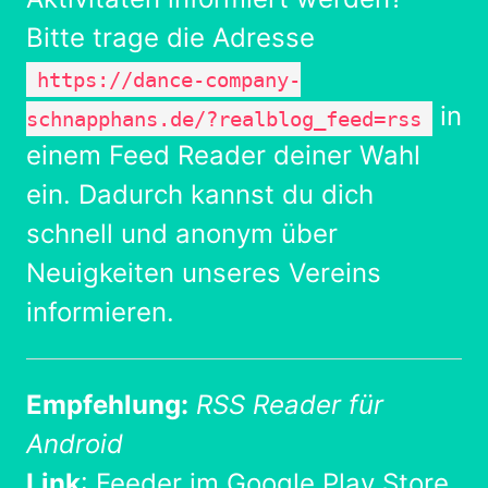
Bitte trage die Adresse
https://dance-company-
in
schnapphans.de/?realblog_feed=rss
einem Feed Reader deiner Wahl
ein. Dadurch kannst du dich
schnell und anonym über
Neuigkeiten unseres Vereins
informieren.
Empfehlung:
RSS Reader für
Android
Link
:
Feeder im Google Play Store