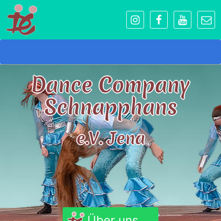
Menü
Dance Company
Schnapphans
e.V. Jena
Über uns...