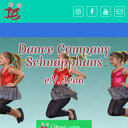
Menü
Dance Company
Schnapphans
e.V. Jena
Über uns...